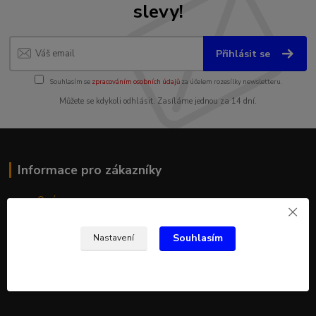
slevy!
Přihlásit se
Souhlasím se
zpracováním osobních údajů
za účelem rozesílky newsletteru.
Můžete se kdykoli odhlásit. Zasíláme jednou za 14 dní.
Informace pro zákazníky
O nás
Jak nakupovat
Obchodní podmínky
Souhlasím
Nastavení
Fotogalerie
Kontakty
Blog