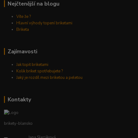
Nejčtenější na blogu
Víte že ?
Hlavní výhody topení briketami
Briketa
Zajímavosti
Jak topit briketami
Kolik briket spotřebujete ?
Jaký je rozdíl mezi briketou a peletou
Kontakty
brikety-blansko
Jana Slezáková