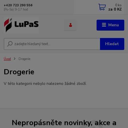
0
ks
+420 723 290 556
za
0 Kč
(Po-So) 9-17 hod
Menu
Hledat
Úvod
Drogerie
Drogerie
V této kategorii nebylo nalezeno žádné zboží.
Nepropásněte novinky, akce a