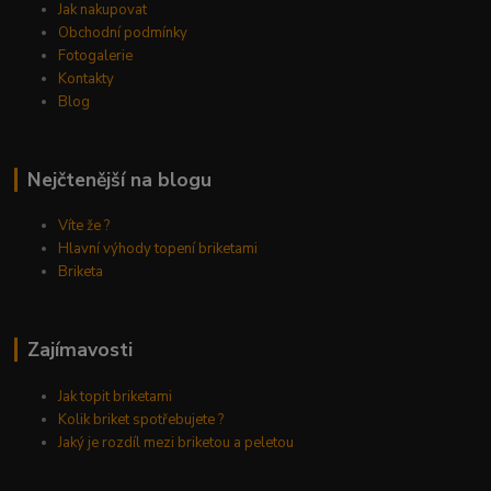
Jak nakupovat
Obchodní podmínky
Fotogalerie
Kontakty
Blog
Nejčtenější na blogu
Víte že ?
Hlavní výhody topení briketami
Briketa
Zajímavosti
Jak topit briketami
Kolik briket spotřebujete ?
Jaký je rozdíl mezi briketou a peletou