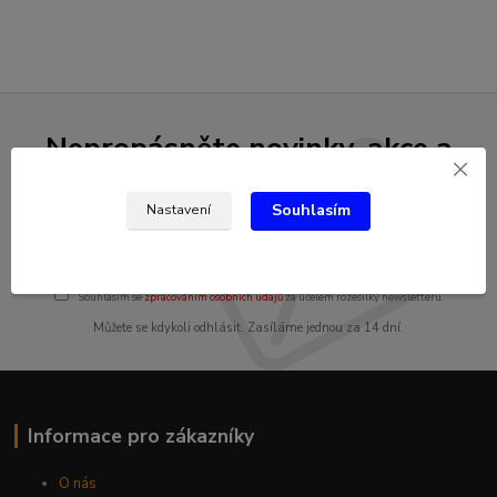
Nepropásněte novinky, akce a
slevy!
Souhlasím
Nastavení
Přihlásit se
Souhlasím se
zpracováním osobních údajů
za účelem rozesílky newsletteru.
Můžete se kdykoli odhlásit. Zasíláme jednou za 14 dní.
Informace pro zákazníky
O nás