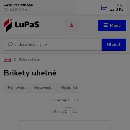
0
ks
+420 723 290 556
za
0 Kč
(Po-So) 9-17 hod
Menu
Hledat
Úvod
Brikety uhelné
Brikety uhelné
Nejnovější
Nejlevnější
Nejdražší
Zobrazuji 1-1 z 1
strana
z 1