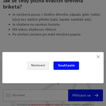
Jak se tedy pozná kvalitní dřevěná
briketa?
Je vyrobená pouze z čistého dřevního odpadu (pilin, hoblin,
kůry) bez dalších příměsí (laků, lepidel, kamínků atd.).
Je stlačena na vysokou hustotu.
Má nízkou zbytkovou vlhkost.
Po shoření zůstane jen malé množství popela.
Souhlasím
Nastavení
Nepropásněte novinky, akce a
slevy!
Přihlásit se
Souhlasím se
zpracováním osobních údajů
za účelem rozesílky newsletteru.