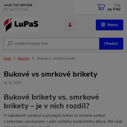
0
ks
+420 723 290 556
za
0 Kč
(Po-So) 9-17 hod
Menu
Hledat
Úvod
Novinky
Bukové vs smrkové brikety
Bukové vs smrkové brikety
01.01.2022
Bukové brikety vs. smrkové
brikety – je v nich rozdíl?
V nabídkách výrobců a prodejců briket se můžete setkat
s briketami vyrobenými z pilin určitého konkrétního dřeva. Má však