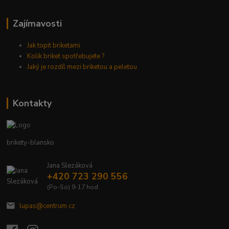
Zajímavosti
Jak topit briketami
Kolik briket spotřebujete ?
Jaký je rozdíl mezi briketou a peletou
Kontakty
brikety-blansko
Jana Slezáková
+420 723 290 556
(Po-So) 9-17 hod
lupas@centrum.cz