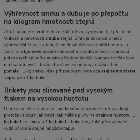
takové rozlišování smysl?
Výhřevnost smrku a dubu je po přepočtu
na kilogram hmotnosti stejná
Ať už spalujete tvrdé nebo měkké dřevo, výhřevnost je při stejné
vlhkosti a hmotnosti zhruba stejná. Smrk je dokonce o něco
výhřevnější. Vtip je v tom, že smrkové dřevo má nižší hustotu, a
tudíž ho
objemově
musíte nakoupit a skladovat více – smrková
polena rychleji hoří a musíte přikládat častěji. Naopak tvrdší dřevo
má hustotu vyšší, takže stejně veliké poleno je těžší a hoří
pomaleji. 1 kg smrku však při spalování vydá cca
stejné množství
tepla
jako 1 kg buku.
Brikety jsou slisované pod vysokým
tlakem na vysokou hustotu
U briket se však vlastnosti smrkového a bukového dřeva stírají,
protože lis stlačí jak tvrdé, tak měkké piliny na
stejnou hustotu
. 1
kg briket ze smrku a 1 kg briket z buku tedy také při spalování
vydá přibližně stejné množství tepla.