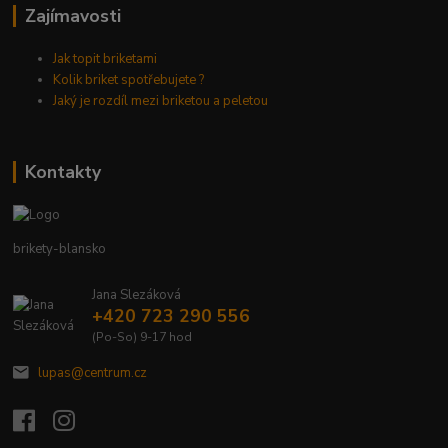
Zajímavosti
Jak topit briketami
Kolik briket spotřebujete ?
Jaký je rozdíl mezi briketou a peletou
Kontakty
brikety-blansko
Jana Slezáková
+420 723 290 556
(Po-So) 9-17 hod
lupas@centrum.cz