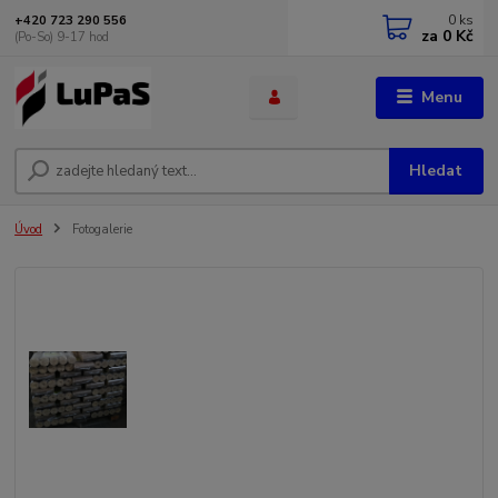
0
ks
+420 723 290 556
za
0 Kč
(Po-So) 9-17 hod
Menu
Hledat
Úvod
Fotogalerie