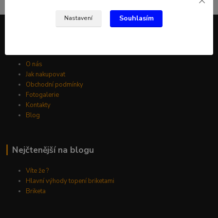
Souhlasím
Nastavení
Informace pro zákazníky
O nás
Jak nakupovat
Obchodní podmínky
Fotogalerie
Kontakty
Blog
Nejčtenější na blogu
Víte že ?
Hlavní výhody topení briketami
Briketa