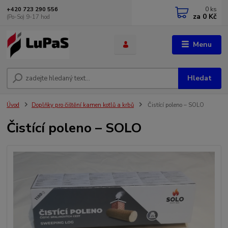
0
ks
+420 723 290 556
za
0 Kč
(Po-So) 9-17 hod
Menu
Hledat
Úvod
Doplňky pro čištění kamen kotlů a krbů
Čistící poleno – SOLO
Čistící poleno – SOLO