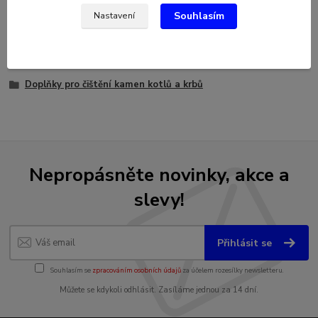
Hmotnost polene cca 1,1 kg
Souhlasím
Nastavení
Zboží zařazeno v kategoriích
Doplňky pro čištění kamen kotlů a krbů
Nepropásněte novinky, akce a
slevy!
Přihlásit se
Souhlasím se
zpracováním osobních údajů
za účelem rozesílky newsletteru.
Můžete se kdykoli odhlásit. Zasíláme jednou za 14 dní.