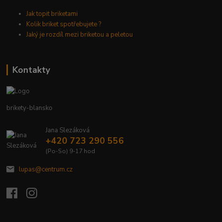
Jak topit briketami
Kolik briket spotřebujete ?
Jaký je rozdíl mezi briketou a peletou
Kontakty
brikety-blansko
Jana Slezáková
+420 723 290 556
(Po-So) 9-17 hod
lupas@centrum.cz