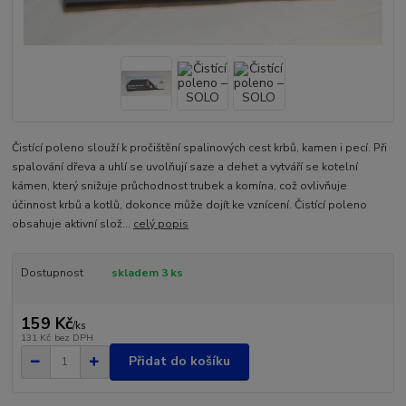
Čistící poleno slouží k pročištění spalinových cest krbů, kamen i pecí. Při
spalování dřeva a uhlí se uvolňují saze a dehet a vytváří se kotelní
kámen, který snižuje průchodnost trubek a komína, což ovlivňuje
účinnost krbů a kotlů, dokonce může dojít ke vznícení. Čistící poleno
obsahuje aktivní slož...
celý popis
Dostupnost
skladem 3 ks
159 Kč
/
ks
131 Kč
bez DPH
Přidat do košíku