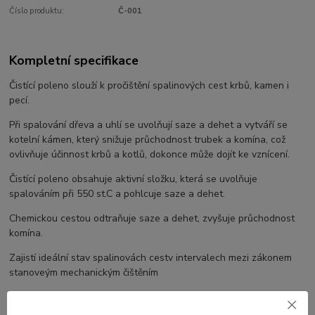
Číslo produktu:
Č-001
Kompletní specifikace
Čistící poleno slouží k pročištění spalinových cest krbů, kamen i
pecí.
Při spalování dřeva a uhlí se uvolňují saze a dehet a vytváří se
kotelní kámen, který snižuje průchodnost trubek a komína, což
ovlivňuje účinnost krbů a kotlů, dokonce může dojít ke vznícení.
Čistící poleno obsahuje aktivní složku, která se uvolňuje
spalováním při 550 st.C a pohlcuje saze a dehet.
Chemickou cestou odtraňuje saze a dehet, zvyšuje průchodnost
komína.
Zajistí ideální stav spalinovách cestv intervalech mezi zákonem
stanoveým mechanickým čištěním
Poleno je vhodné do všech typů kamen a krbů na pevná paliva