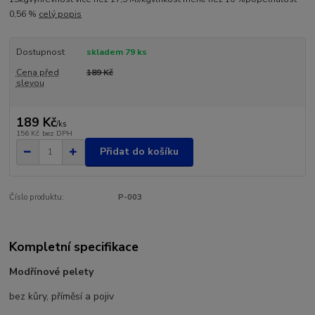
0,56 %
celý popis
Dostupnost
skladem 79 ks
Cena před
189 Kč
slevou
189 Kč
/
ks
156 Kč
bez DPH
Přidat do košíku
Číslo produktu:
P-003
Kompletní specifikace
Modřínové pelety
bez kůry, příměsí a pojiv