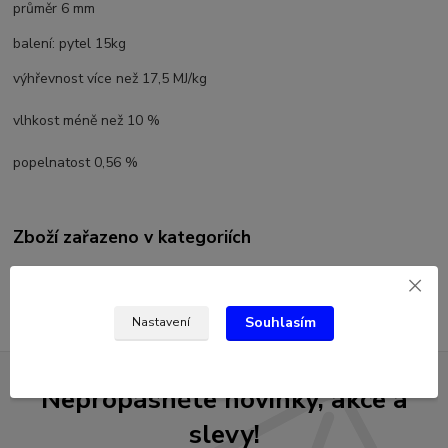
průměr 6 mm
balení: pytel 15kg
výhřevnost více než 17,5 MJ/kg
vlhkost méně než 10 %
popelnatost 0,56 %
Zboží zařazeno v kategoriích
Pelety
Souhlasím
Nastavení
Nepropásněte novinky, akce a
slevy!