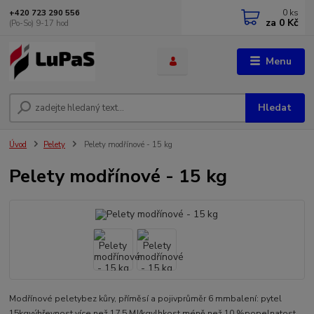
0
ks
+420 723 290 556
za
0 Kč
(Po-So) 9-17 hod
Menu
Hledat
Úvod
Pelety
Pelety modřínové - 15 kg
Pelety modřínové - 15 kg
Modřínové peletybez kůry, příměsí a pojivprůměr 6 mmbalení: pytel
15kgvýhřevnost více než 17,5 MJ/kgvlhkost méně než 10 %popelnatost