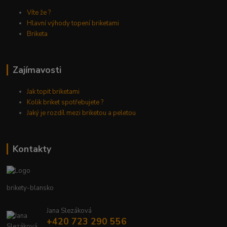
Víte že ?
Hlavní výhody topení briketami
Briketa
Zajímavosti
Jak topit briketami
Kolik briket spotřebujete ?
Jaký je rozdíl mezi briketou a peletou
Kontakty
brikety-blansko
Jana Slezáková
+420 723 290 556