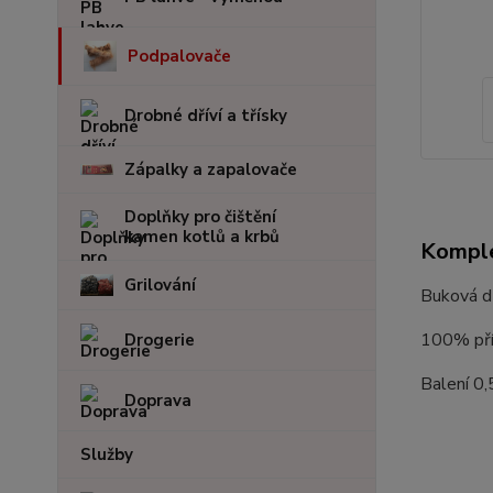
Podpalovače
Drobné dříví a třísky
Zápalky a zapalovače
Doplňky pro čištění
kamen kotlů a krbů
Komple
Grilování
Buková dř
100% přír
Drogerie
Balení 0,
Doprava
Služby