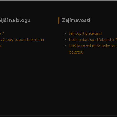
ější na blogu
Zajímavosti
e ?
Jak topit briketami
 výhody topení briketami
Kolik briket spotřebujete ?
a
Jaký je rozdíl mezi briketou
peletou