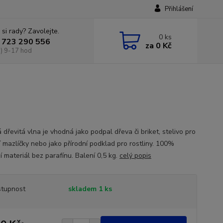
Přihlášení
 si rady? Zavolejte.
0
ks
 723 290 556
za
0 Kč
) 9-17 hod
dřevitá vlna je vhodná jako podpal dřeva či briket, stelivo pro
 mazlíčky nebo jako přírodní podklad pro rostliny. 100%
í materiál bez parafínu. Balení 0,5 kg.
celý popis
tupnost
skladem 1 ks