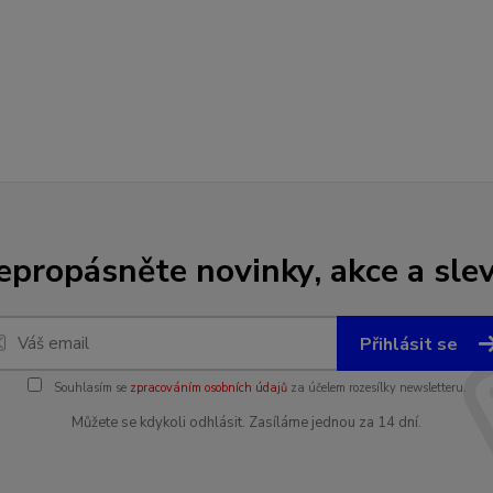
epropásněte novinky, akce a slev
Přihlásit se
Souhlasím se
zpracováním osobních údajů
za účelem rozesílky newsletteru.
Můžete se kdykoli odhlásit. Zasíláme jednou za 14 dní.