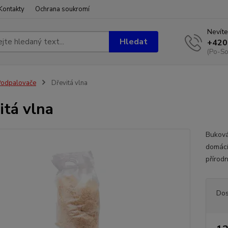
Kontakty
Ochrana soukromí
Nevíte
Hledat
+420
(Po-So
Podpalovače
Dřevitá vlna
itá vlna
Buková 
domácí
přírodn
Dos