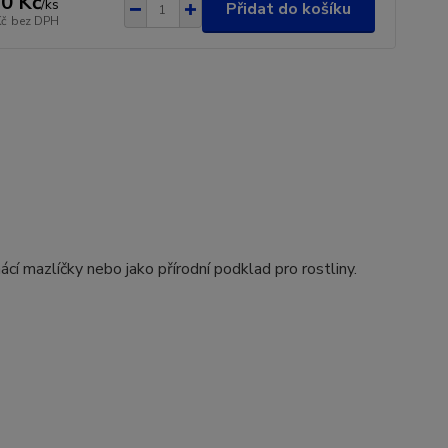
0 Kč
/
ks
Přidat do košíku
Kč
bez DPH
ácí mazlíčky nebo jako přírodní podklad pro rostliny.