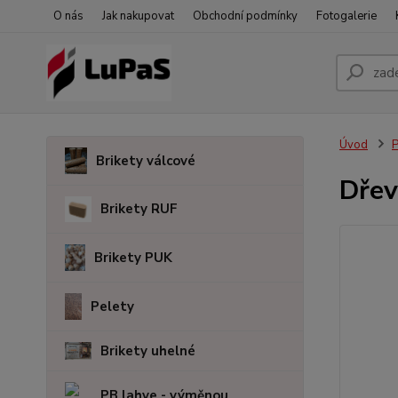
O nás
Jak nakupovat
Obchodní podmínky
Fotogalerie
Úvod
Brikety válcové
Dřev
Brikety RUF
Brikety PUK
Pelety
Brikety uhelné
PB lahve - výměnou