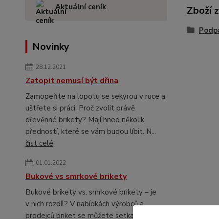
Aktuální ceník
Zboží 
Podp
Novinky
28.12.2021
Zatopit nemusí být dřina
Zamopeňte na lopotu se sekyrou v ruce a
uštřete si práci. Proč zvolit právě
dřevěnné brikety? Mají hned několik
předností, které se vám budou líbit. N...
číst celé
01.01.2022
Bukové vs smrkové brikety
Bukové brikety vs. smrkové brikety – je
v nich rozdíl? V nabídkách výrobců a
prodejců briket se můžete setkat