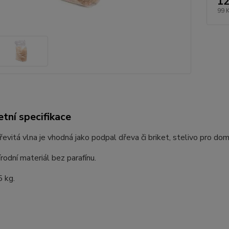
12
99 
tní specifikace
evitá vlna je vhodná jako podpal dřeva či briket, stelivo pro dom
odní materiál bez parafínu.
5 kg.