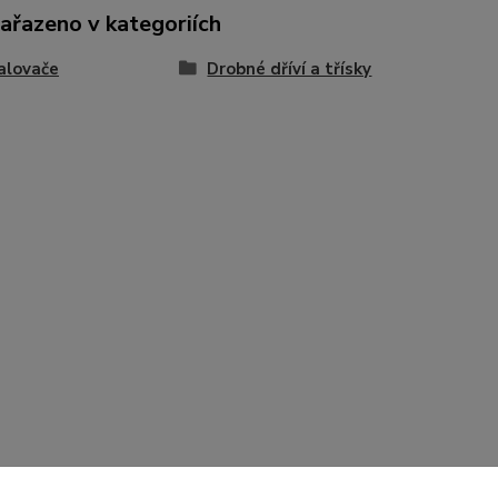
zařazeno v kategoriích
alovače
Drobné dříví a třísky