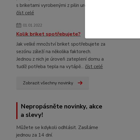
s briketami vyrobenými z pilin určitého...
číst celé
01.01.2022
Kolik briket spotřebujete?
Jak velké množství briket spotřebujete za
sezónu záleží na několika faktorech.
Jednou z nich je úroveň zateplení domu a
tudíž potřeba tepla na vytápě...
číst celé
Zobrazit všechny novinky
Nepropásněte novinky, akce
a slevy!
Můžete se kdykoli odhlásit. Zasíláme
jednou za 14 dní.