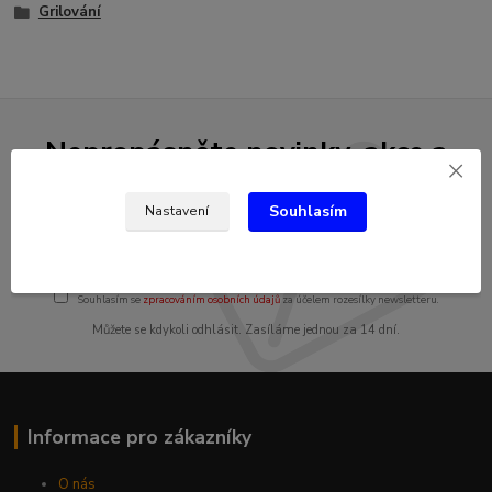
Grilování
Nepropásněte novinky, akce a
slevy!
Souhlasím
Nastavení
Přihlásit se
Souhlasím se
zpracováním osobních údajů
za účelem rozesílky newsletteru.
Můžete se kdykoli odhlásit. Zasíláme jednou za 14 dní.
Informace pro zákazníky
O nás