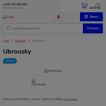
0
ks
+420 723 290 556
za
0 Kč
(Po-So) 9-17 hod
Menu
Hledat
Úvod
Grilování
Ubrousky
Ubrousky
Novinka
Ubrousky Soft Bílá 1-vrstvé, 30x30cm 100ks
celý popis