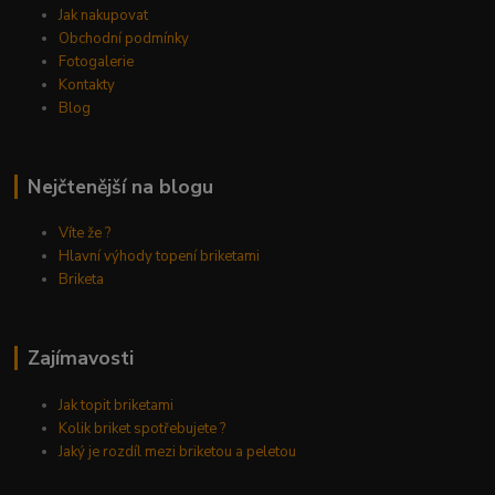
Jak nakupovat
Obchodní podmínky
Fotogalerie
Kontakty
Blog
Nejčtenější na blogu
Víte že ?
Hlavní výhody topení briketami
Briketa
Zajímavosti
Jak topit briketami
Kolik briket spotřebujete ?
Jaký je rozdíl mezi briketou a peletou