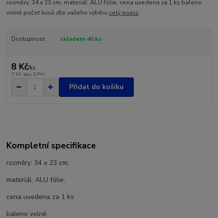
rozměry: 34 x 23 cm, materiál: ALU fólie, cena uvedena za 1 ks baleno
volně počet kusů dle vašeho výběru
celý popis
Dostupnost
skladem 40 ks
8 Kč
/
ks
7 Kč
bez DPH
Přidat do košíku
Kompletní specifikace
rozměry: 34 x 23 cm,
materiál: ALU fólie,
cena uvedena za 1 ks
baleno volně