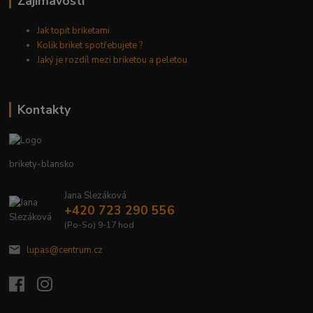
Zajímavosti
Jak topit briketami
Kolik briket spotřebujete ?
Jaký je rozdíl mezi briketou a peletou
Kontakty
brikety-blansko
Jana Slezáková
+420 723 290 556
(Po-So) 9-17 hod
lupas@centrum.cz