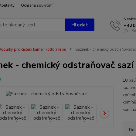
Kontakty
Ochrana soukromí
Nevíte
Hledat
+420
(Po-So
oplňky pro čištění kamen kotlů a krbů
Sazínek - chemický odstraňovač s
nek - chemický odstraňovač sazí
10 bal
spalin
způsob
komínů
komína
Dos