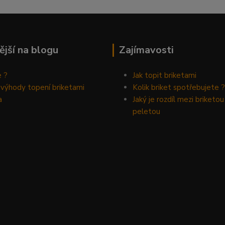
ější na blogu
Zajímavosti
e ?
Jak topit briketami
 výhody topení briketami
Kolik briket spotřebujete ?
a
Jaký je rozdíl mezi briketou
peletou