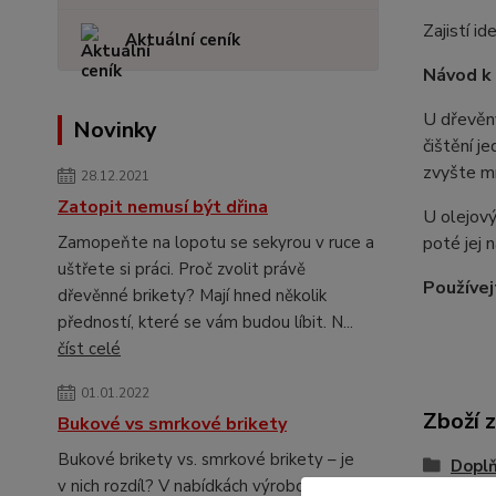
Zajistí i
Aktuální ceník
Návod k 
U dřevěný
Novinky
čištění j
zvyšte mn
28.12.2021
Zatopit nemusí být dřina
U olejov
poté jej 
Zamopeňte na lopotu se sekyrou v ruce a
uštřete si práci. Proč zvolit právě
Používej
dřevěnné brikety? Mají hned několik
předností, které se vám budou líbit. N...
číst celé
01.01.2022
Zboží 
Bukové vs smrkové brikety
Bukové brikety vs. smrkové brikety – je
Doplň
v nich rozdíl? V nabídkách výrobců a
kotlů