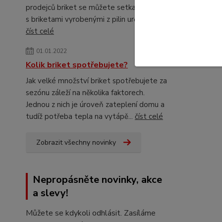
prodejců briket se můžete setkat
s briketami vyrobenými z pilin určitého...
číst celé
01.01.2022
Kolik briket spotřebujete?
Jak velké množství briket spotřebujete za
sezónu záleží na několika faktorech.
Jednou z nich je úroveň zateplení domu a
tudíž potřeba tepla na vytápě...
číst celé
Zobrazit všechny novinky
Nepropásněte novinky, akce
a slevy!
Můžete se kdykoli odhlásit. Zasíláme