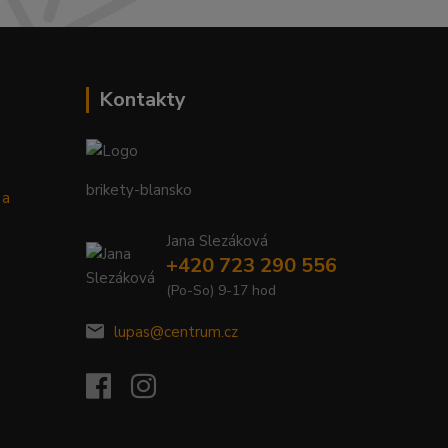
Kontakty
brikety-blansko
 a
Jana Slezáková
+420 723 290 556
(Po-So) 9-17 hod
lupas@centrum.cz