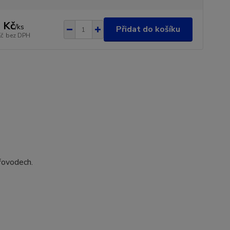
 Kč
/
ks
Přidat do košíku
Kč
bez DPH
řovodech.