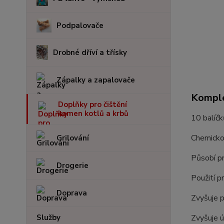
Podpalovače
Drobné dříví a třísky
Zápalky a zapalovače
Komple
Doplňky pro čištění
kamen kotlů a krbů
10 balíčk
Chemickou
Grilování
Působí pr
Drogerie
Použití p
Doprava
Zvyšuje p
Zvyšuje 
Služby