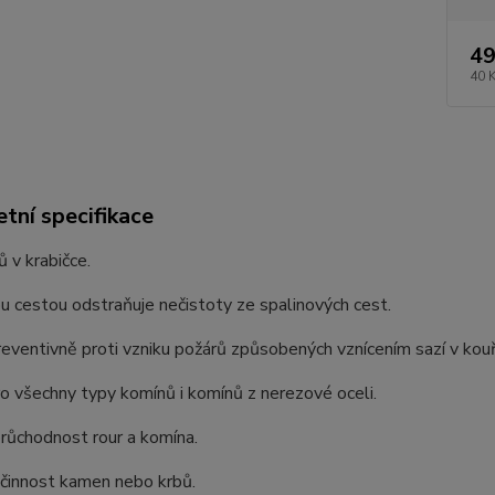
49
40 
tní specifikace
ů v krabičce.
 cestou odstraňuje nečistoty ze spalinových cest.
eventivně proti vzniku požárů způsobených vznícením sazí v kou
ro všechny typy komínů i komínů z nerezové oceli.
růchodnost rour a komína.
účinnost kamen nebo krbů.