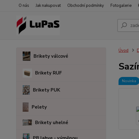
O nás
Jak nakupovat
Obchodní podmínky
Fotogalerie
Úvod
D
Brikety válcové
Sazí
Brikety RUF
Novinka
Brikety PUK
Pelety
Brikety uhelné
PB lahve - výměnou