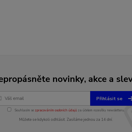
epropásněte novinky, akce a slev
Přihlásit se
Souhlasím se
zpracováním osobních údajů
za účelem rozesílky newsletteru.
Můžete se kdykoli odhlásit. Zasíláme jednou za 14 dní.