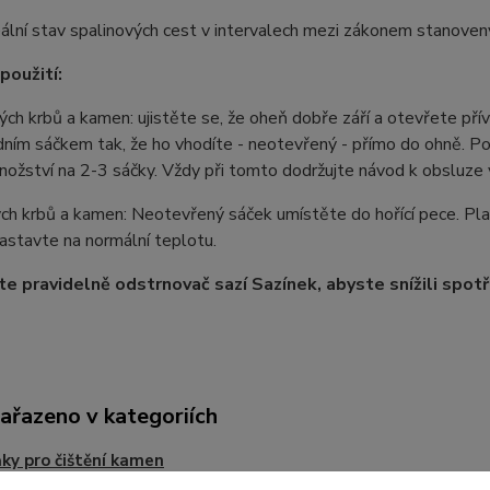
deální stav spalinových cest v intervalech mezi zákonem stanov
použití:
ch krbů a kamen: ujistěte se, že oheň dobře září a otevřete přív
edním sáčkem tak, že ho vhodíte - neotevřený - přímo do ohně. 
ožství na 2-3 sáčky. Vždy při tomto dodržujte návod k obsluze va
ých krbů a kamen: Neotevřený sáček umístěte do hořící pece. P
nastavte na normální teplotu.
te pravidelně odstrnovač sazí Sazínek, abyste snížili spot
zařazeno v kategoriích
ky pro čištění kamen
 a krbů