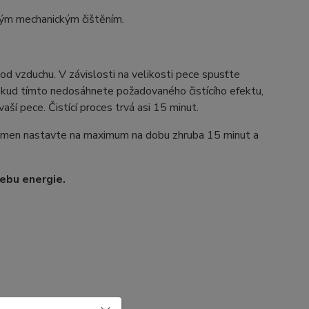
eným mechanickým čištěním.
od vzduchu. V závislosti na velikosti pece spusťte
Pokud tímto nedosáhnete požadovaného čistícího efektu,
ší pece. Čistící proces trvá asi 15 minut.
lamen nastavte na maximum na dobu zhruba 15 minut a
řebu energie.