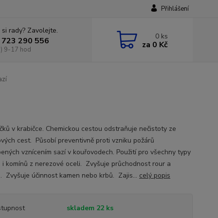
Přihlášení
 si rady? Zavolejte.
0
ks
 723 290 556
za
0 Kč
) 9-17 hod
azí
íčků v krabičce. Chemickou cestou odstraňuje nečistoty ze
ových cest. Působí preventivně proti vzniku požárů
ených vznícením sazí v kouřovodech. Použití pro všechny typy
 i komínů z nerezové oceli. Zvyšuje průchodnost rour a
. Zvyšuje účinnost kamen nebo krbů. Zajis...
celý popis
tupnost
skladem 22 ks