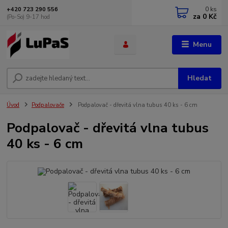
0
ks
+420 723 290 556
za
0 Kč
(Po-So) 9-17 hod
Menu
Hledat
Úvod
Podpalovače
Podpalovač - dřevitá vlna tubus 40 ks - 6 cm
Podpalovač - dřevitá vlna tubus
40 ks - 6 cm