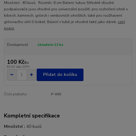
Množství : 40 kusů Rozměr: 6 cm Balení: tubus Středně dlouhé
podpalovače jsou vhodné pro univerzální použití, pro rozhoření ohně v
krbech, kamnech, grilech i venkovních ohništích, také pro rozžhavení
grilovacího uhlí či briket. Balení v tubě je vhodné také jako dárek.
celý
popis
Dostupnost
skladem 13 ks
100 Kč
/
ks
83 Kč
bez DPH
Přidat do košíku
Číslo produktu:
P-005
Kompletní specifikace
Množství :
40 kusů