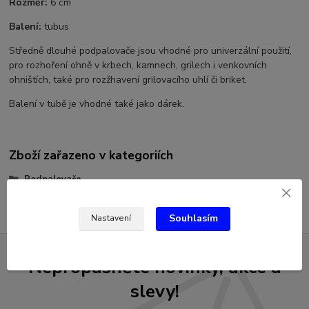
Rozměr:
6 cm
Balení:
tubus
Středně dlouhé podpalovače jsou vhodné pro univerzální použití,
pro rozhoření ohně v krbech, kamnech, grilech i venkovních
ohništích, také pro rozžhavení grilovacího uhlí či briket.
Balení v tubě je vhodné také jako dárek.
Zboží zařazeno v kategoriích
Podpalovače
Souhlasím
Nastavení
Nepropásněte novinky, akce a
slevy!