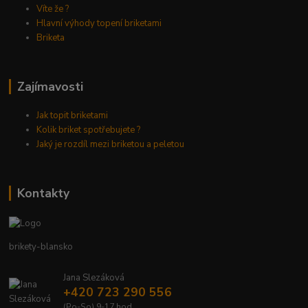
Víte že ?
Hlavní výhody topení briketami
Briketa
Zajímavosti
Jak topit briketami
Kolik briket spotřebujete ?
Jaký je rozdíl mezi briketou a peletou
Kontakty
brikety-blansko
Jana Slezáková
+420 723 290 556
(Po-So) 9-17 hod