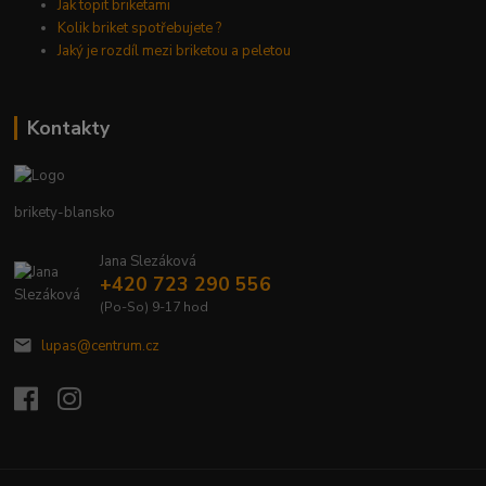
Jak topit briketami
Kolik briket spotřebujete ?
Jaký je rozdíl mezi briketou a peletou
Kontakty
brikety-blansko
Jana Slezáková
+420 723 290 556
(Po-So) 9-17 hod
lupas@centrum.cz