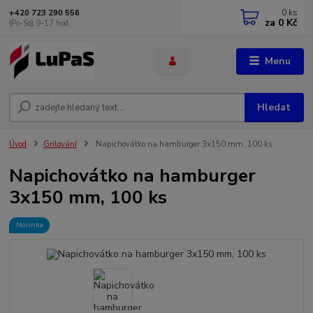
0
ks
+420 723 290 556
za
0 Kč
(Po-So) 9-17 hod
Menu
Hledat
Úvod
Grilování
Napichovátko na hamburger 3x150 mm, 100 ks
Napichovátko na hamburger
3x150 mm, 100 ks
Novinka