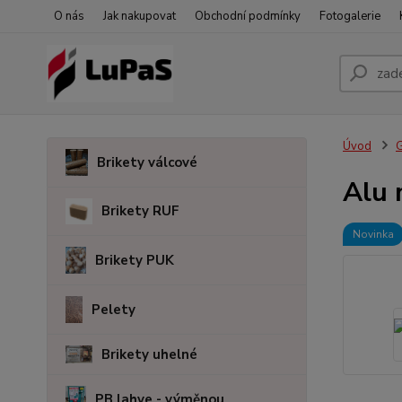
O nás
Jak nakupovat
Obchodní podmínky
Fotogalerie
Úvod
G
Brikety válcové
Alu 
Brikety RUF
Novinka
Brikety PUK
Pelety
Brikety uhelné
PB lahve - výměnou