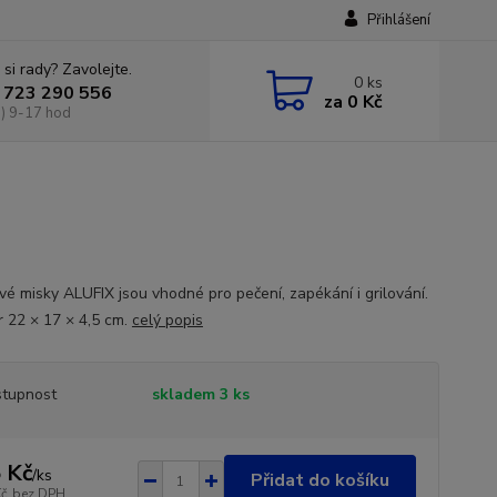
Přihlášení
 si rady? Zavolejte.
0
ks
 723 290 556
za
0 Kč
) 9-17 hod
ové misky ALUFIX jsou vhodné pro pečení, zapékání i grilování.
 22 × 17 × 4,5 cm.
celý popis
tupnost
skladem 3 ks
 Kč
/
ks
Přidat do košíku
Kč
bez DPH