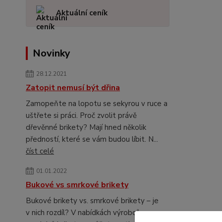
Aktuální ceník
Novinky
28.12.2021
Zatopit nemusí být dřina
Zamopeňte na lopotu se sekyrou v ruce a
uštřete si práci. Proč zvolit právě
dřevěnné brikety? Mají hned několik
předností, které se vám budou líbit. N...
číst celé
01.01.2022
Bukové vs smrkové brikety
Bukové brikety vs. smrkové brikety – je
v nich rozdíl? V nabídkách výrobců a