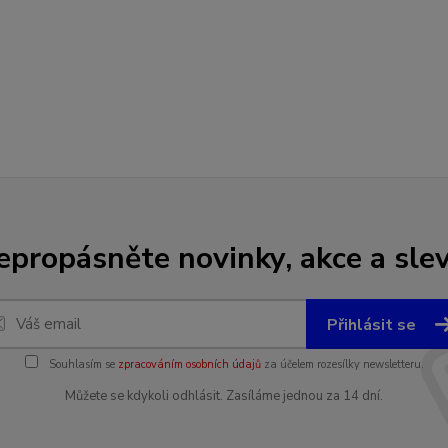
epropásněte novinky, akce a slev
Přihlásit se
Souhlasím se
zpracováním osobních údajů
za účelem rozesílky newsletteru.
Můžete se kdykoli odhlásit. Zasíláme jednou za 14 dní.