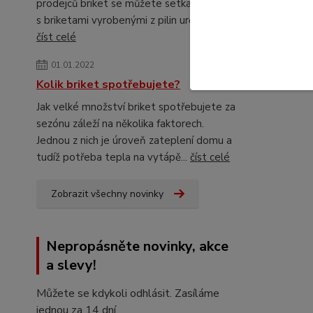
prodejců briket se můžete setkat
s briketami vyrobenými z pilin určitého...
číst celé
01.01.2022
Kolik briket spotřebujete?
Jak velké množství briket spotřebujete za
sezónu záleží na několika faktorech.
Jednou z nich je úroveň zateplení domu a
tudíž potřeba tepla na vytápě...
číst celé
Zobrazit všechny novinky
Nepropásněte novinky, akce
a slevy!
Můžete se kdykoli odhlásit. Zasíláme
jednou za 14 dní.