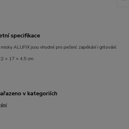
tní specifikace
 misky ALUFIX jsou vhodné pro pečení, zapékání i grilování.
2 × 17 × 4,5 cm.
zařazeno v kategoriích
vání