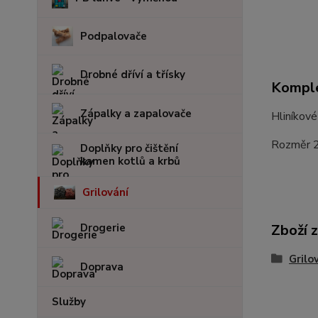
Podpalovače
Drobné dříví a třísky
Komple
Zápalky a zapalovače
Hliníkové
Rozměr 2
Doplňky pro čištění
kamen kotlů a krbů
Grilování
Drogerie
Zboží 
Grilo
Doprava
Služby