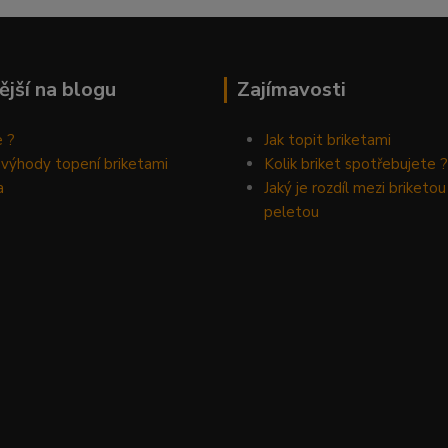
ější na blogu
Zajímavosti
e ?
Jak topit briketami
 výhody topení briketami
Kolik briket spotřebujete ?
a
Jaký je rozdíl mezi briketou
peletou