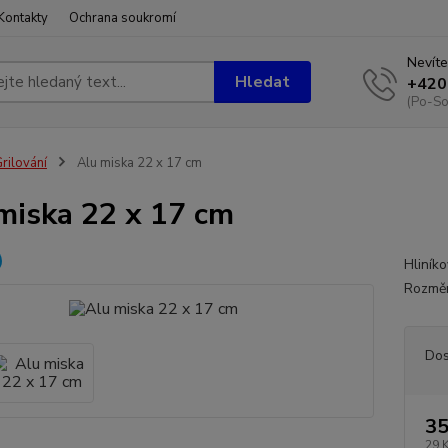
Kontakty
Ochrana soukromí
Nevíte
Hledat
+420
(Po-So
rilování
Alu miska 22 x 17 cm
miska 22 x 17 cm
Hliník
Rozměr
Dos
35
29 